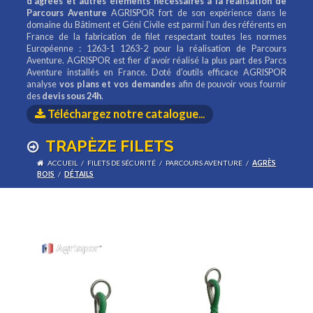
d'agrées et autres éléments nécessaires à la réalisation de
Parcours Aventure
AGRISPOR fort de son expérience dans le
domaine du Bâtiment et Géni Civile est parmi l'un des référents en
France de la fabrication de filet respectant toutes les normes
Européenne : 1263-1 1263-2 pour la réalisation de Parcours
Aventure. AGRISPOR est fier d'avoir réalisé la plus part des Parcs
Aventure installés en France. Doté d'outils efficace AGRISPOR
analyse
vos plans et vos demandes
afin de pouvoir vous fournir
des
devis sous 24h
.
Téléchargez notre catalogue
...
TRAPÈZE FILETS
ACCUEIL
/
FILETS DE SÉCURITÉ
/
PARCOURS AVENTURE
/
AGRÈS
BOIS
/
DÉTAILS