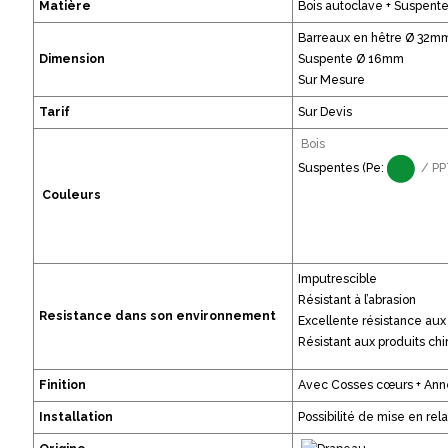
Matière
Bois autoclave + Suspente
Barreaux en hêtre Ø 32m
Dimension
Suspente Ø 16mm
Sur Mesure
Tarif
Sur Devis
Bois
Suspentes (Pe:
/ PP
Couleurs
Imputrescible
Résistant à l’abrasion
Resistance dans son environnement
Excellente résistance aux
Résistant aux produits ch
Finition
Avec Cosses cœurs + An
Installation
Possibilité de mise en rel