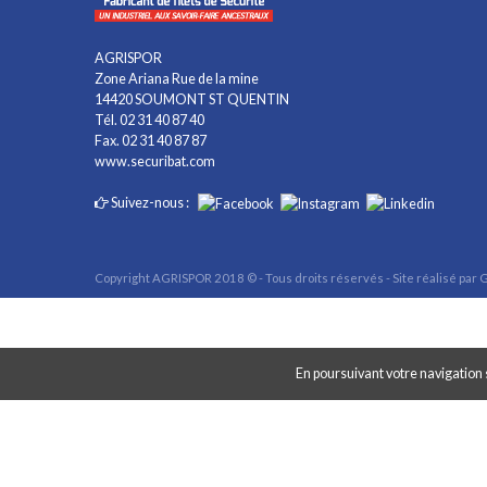
AGRISPOR
Zone Ariana Rue de la mine
14420 SOUMONT ST QUENTIN
Tél. 02 31 40 87 40
Fax. 02 31 40 87 87
www.securibat.com
Suivez-nous :
Copyright AGRISPOR 2018 © - Tous droits réservés - Site réalisé par
G
En poursuivant votre navigation s