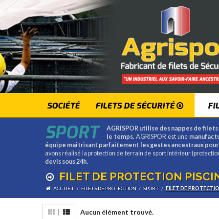
SOCIÉTÉ
FILETS DE SÉCURITÉ
FI
SPORT
AGRISPOR utilise des nappes de filets 
le temps.
AGRISPOR est une
manufact
équipe maitrisant parfaitement les gestes ancestraux pour 
avons réalisé la protection de terrain de sport intérieur (protect
devis sous 24h.
FILET DE PROTECTION PISCI
ACCUEIL
/
FILETS DE PROTECTION
/
SPORT
/
FILET DE PROTECTIO
|
Aucun élément trouvé.