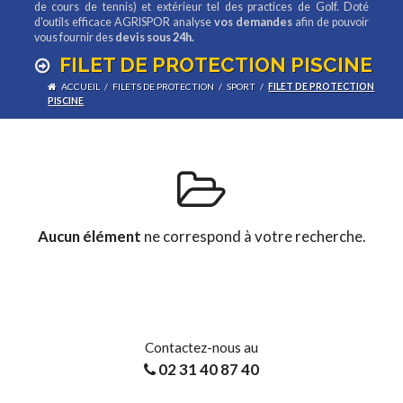
de cours de tennis) et extérieur tel des practices de Golf. Doté
d'outils efficace AGRISPOR analyse
vos demandes
afin de pouvoir
vous fournir des
devis sous 24h.
FILET DE PROTECTION PISCINE
ACCUEIL
/
FILETS DE PROTECTION
/
SPORT
/
FILET DE PROTECTION
PISCINE
Aucun élément
ne correspond à votre recherche.
Contactez-nous au
02 31 40 87 40