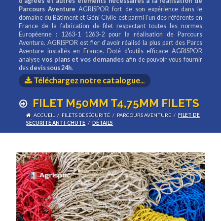
d'agrées et autres éléments nécessaires à la réalisation de
Parcours Aventure
AGRISPOR fort de son expérience dans le
domaine du Bâtiment et Géni Civile est parmi l'un des référents en
France de la fabrication de filet respectant toutes les normes
Européenne : 1263-1 1263-2 pour la réalisation de Parcours
Aventure. AGRISPOR est fier d'avoir réalisé la plus part des Parcs
Aventure installés en France. Doté d'outils efficace AGRISPOR
analyse
vos plans et vos demandes
afin de pouvoir vous fournir
des
devis sous 24h
.
Téléchargez notre catalogue
...
FILET M50MM T4,75MM FILETS
ACCUEIL
/
FILETS DE SÉCURITÉ
/
PARCOURS AVENTURE
/
FILET DE
SÉCURITÉ ANTI-CHUTE
/
DÉTAILS