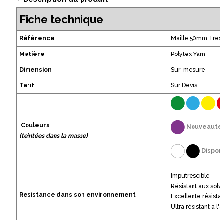
Fiche technique
Référence
Maille 50mm Tr
Matière
Polytex Yarn
Dimension
Sur-mesure
Tarif
Sur Devis
Couleurs
Nouveauté
(teintées dans la masse)
Dispo
Imputrescible
Résistant aux sol
Resistance dans son environnement
Excellente résis
Ultra résistant à l