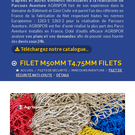
d'agrées et autres éléments nécessaires à la réalisation de
Parcours Aventure
AGRISPOR fort de son expérience dans le
domaine du Bâtiment et Géni Civile est parmi l'un des référents en
France de la fabrication de filet respectant toutes les normes
Européenne : 1263-1 1263-2 pour la réalisation de Parcours
Aventure. AGRISPOR est fier d'avoir réalisé la plus part des Parcs
Aventure installés en France. Doté d'outils efficace AGRISPOR
analyse
vos plans et vos demandes
afin de pouvoir vous fournir
des
devis sous 24h
.
Téléchargez notre catalogue
...
FILET M50MM T4,75MM FILETS
ACCUEIL
/
FILETS DE SÉCURITÉ
/
PARCOURS AVENTURE
/
FILET DE
SÉCURITÉ ANTI-CHUTE
/
DÉTAILS