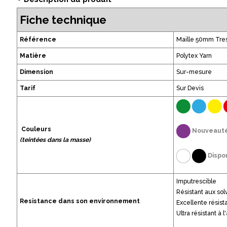
Fiche technique
Référence
Maille 50mm Tr
Matière
Polytex Yarn
Dimension
Sur-mesure
Tarif
Sur Devis
Couleurs
Nouveauté
(teintées dans la masse)
Dispo
Imputrescible
Résistant aux sol
Resistance dans son environnement
Excellente résis
Ultra résistant à l