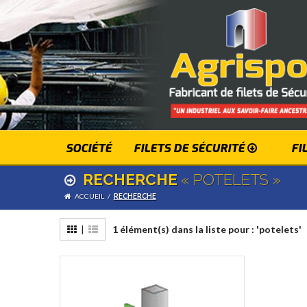
SOCIÉTÉ
FILETS DE SÉCURITÉ
FI
RECHERCHE
« POTELETS »
ACCUEIL
/
RECHERCHE
|
1 élément(s) dans la liste pour : 'potelets'