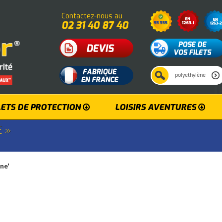
Contactez-nous au
02 31 40 87 40
LETS DE PROTECTION
LOISIRS AVENTURES
 »
ène'