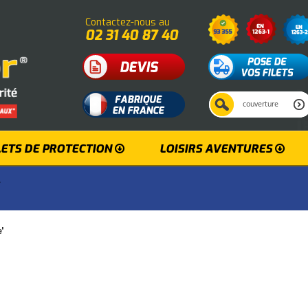
Contactez-nous au
02 31 40 87 40
LETS DE PROTECTION
LOISIRS AVENTURES
»
'