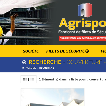
SOCIÉTÉ
FILETS DE SÉCURITÉ
FI
RECHERCHE
« COUVERTURE 
ACCUEIL
/
RECHERCHE
|
1 élément(s) dans la liste pour : 'couverture