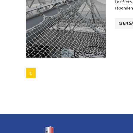
Les filet
répondent
EN SA
1