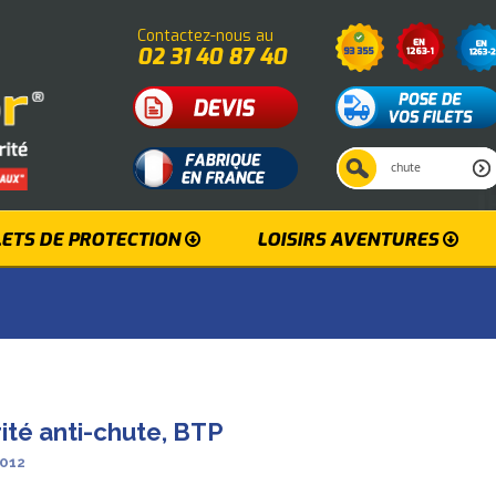
Contactez-nous au
02 31 40 87 40
LETS DE PROTECTION
LOISIRS AVENTURES
ité anti-chute, BTP
0012