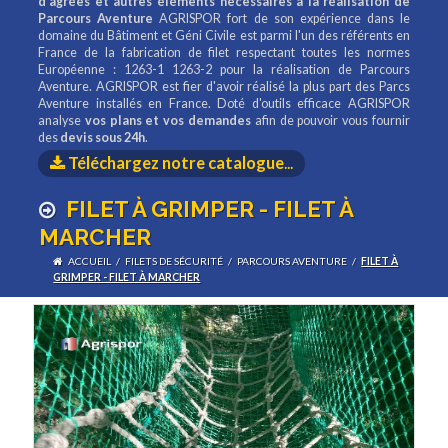
d'agrées et autres éléments nécessaires à la réalisation de
Parcours Aventure
AGRISPOR fort de son expérience dans le
domaine du Bâtiment et Géni Civile est parmi l'un des référents en
France de la fabrication de filet respectant toutes les normes
Européenne : 1263-1 1263-2 pour la réalisation de Parcours
Aventure. AGRISPOR est fier d'avoir réalisé la plus part des Parcs
Aventure installés en France. Doté d'outils efficace AGRISPOR
analyse
vos plans et vos demandes
afin de pouvoir vous fournir
des
devis sous 24h
.
Téléchargez notre catalogue
...
FILET À GRIMPER - FILET À
MARCHER
ACCUEIL
/
FILETS DE SÉCURITÉ
/
PARCOURS AVENTURE
/
FILET À
GRIMPER - FILET À MARCHER