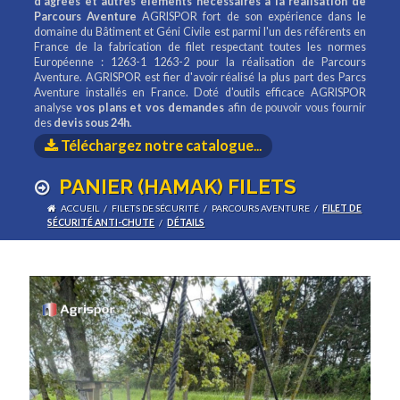
d'agrées et autres éléments nécessaires à la réalisation de
Parcours Aventure
AGRISPOR fort de son expérience dans le
domaine du Bâtiment et Géni Civile est parmi l'un des référents en
France de la fabrication de filet respectant toutes les normes
Européenne : 1263-1 1263-2 pour la réalisation de Parcours
Aventure. AGRISPOR est fier d'avoir réalisé la plus part des Parcs
Aventure installés en France. Doté d'outils efficace AGRISPOR
analyse
vos plans et vos demandes
afin de pouvoir vous fournir
des
devis sous 24h
.
Téléchargez notre catalogue
...
PANIER (HAMAK) FILETS
ACCUEIL
/
FILETS DE SÉCURITÉ
/
PARCOURS AVENTURE
/
FILET DE
SÉCURITÉ ANTI-CHUTE
/
DÉTAILS