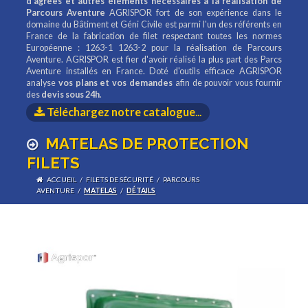
d'agrées et autres éléments nécessaires à la réalisation de
Parcours Aventure
AGRISPOR fort de son expérience dans le
domaine du Bâtiment et Géni Civile est parmi l'un des référents en
France de la fabrication de filet respectant toutes les normes
Européenne : 1263-1 1263-2 pour la réalisation de Parcours
Aventure. AGRISPOR est fier d'avoir réalisé la plus part des Parcs
Aventure installés en France. Doté d'outils efficace AGRISPOR
analyse
vos plans et vos demandes
afin de pouvoir vous fournir
des
devis sous 24h
.
Téléchargez notre catalogue
...
MATELAS DE PROTECTION
FILETS
ACCUEIL
/
FILETS DE SÉCURITÉ
/
PARCOURS
AVENTURE
/
MATELAS
/
DÉTAILS