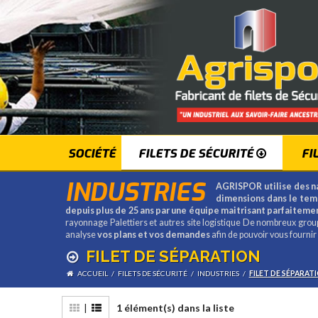
SOCIÉTÉ
FILETS DE SÉCURITÉ
FI
INDUSTRIES
AGRISPOR utilise des na
dimensions dans le tem
depuis plus de 25 ans par une équipe maitrisant parfaitemen
rayonnage Palettiers et autres site logistique De nombreux groupe
analyse
vos plans et vos demandes
afin de pouvoir vous fourni
FILET DE SÉPARATION
ACCUEIL
/
FILETS DE SÉCURITÉ
/
INDUSTRIES
/
FILET DE SÉPARAT
|
1 élément(s) dans la liste