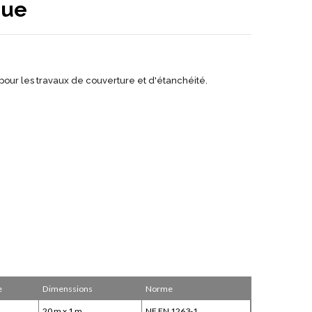
que
 pour les travaux de couverture et d'étanchéité.
e
Dimenssions
Norme
m
20 m x 1 m
NF EN 1263-1