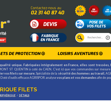
Contactez-nous au
02 31 40 87 40
LETS DE PROTECTION
LOISIRS AVENTURES
qualité unique. Fabriquées intégralement en France, elles sont tressées, 
ONT ST QUENTIN à coté de CAEN. C'est ici que vos commandes sur mesure
r vos filets sur mesure.
Spécialiste de la s
écurité des hommes au travail
, AG
2 Doté d'outils efficace AGRISPOR analyse
vos plans et vos demandes
afin de po
RIQUE FILETS
ÉRIPHÉRIQUE
/
DÉTAILS