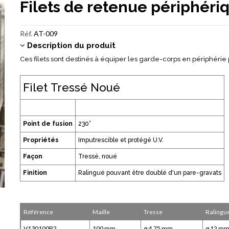
Filets de retenue périphéri
Réf.
AT-009
Description du produit
Ces filets sont destinés à équiper les garde-corps en périphérie
Filet Tressé Noué
Point de fusion
230°
Propriétés
Imputrescible et protégé U.V.
Façon
Tressé, noué
Finition
Ralingué pouvant être doublé d'un pare-gravats
Référence
Maille
Tresse
Ralingu
V130100R2
100 mm
ø 4.75 mm
ø 12 m