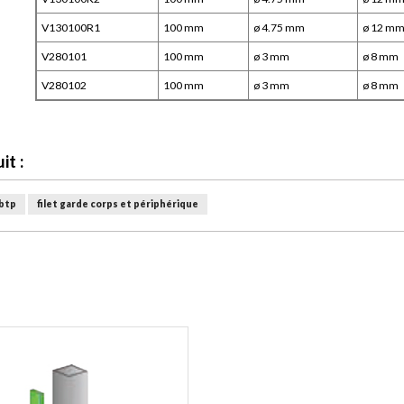
V130100R1
100 mm
ø 4.75 mm
ø 12 m
V280101
100 mm
ø 3 mm
ø 8 mm
V280102
100 mm
ø 3 mm
ø 8 mm
t :
btp
filet garde corps et périphérique