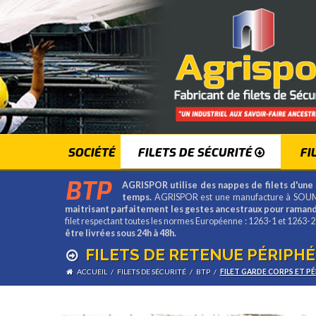
SOCIÉTÉ
FILETS DE SÉCURITÉ
FI
BTP
AGRISPOR utilise des nappes de filets d'une 
temps.
AGRISPOR est une manufacture à SOUM
maitrisant parfaitement les gestes ancestraux pour ramande
filet respectant toutes les normes Européenne : 1263-1 et 1263-
être livrées sous 24h à 48h.
FILETS DE RETENUE PÉRIPHÉ
ACCUEIL
/
FILETS DE SÉCURITÉ
/
BTP
/
FILET GARDE CORPS ET P