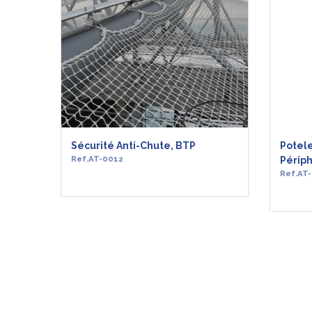
Sécurité Anti-Chute, BTP
Potel
Ref.AT-0012
Périp
Ref.AT
EN SAVOIR +
EN S