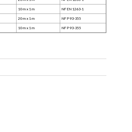
m
10 m x 1 m
NF EN 1263-1
20 m x 1 m
NF P 93-355
10 m x 1 m
NF P 93-355