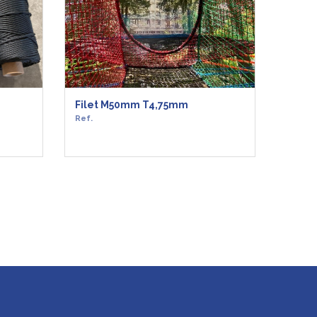
Filet M50mm T4,75mm
Panie
Ref.
Ref.
EN SAVOIR +
EN 