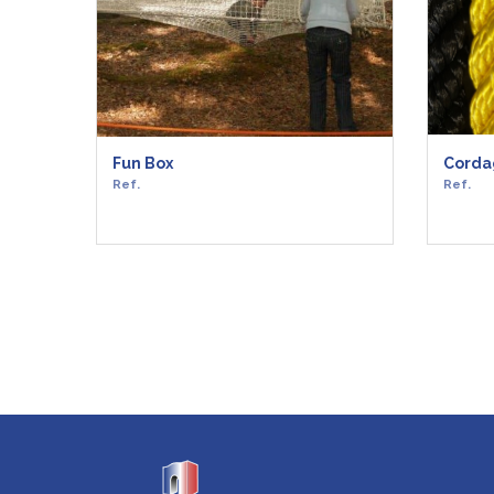
Fun Box
Corda
Ref.
Ref.
EN SAVOIR +
EN S