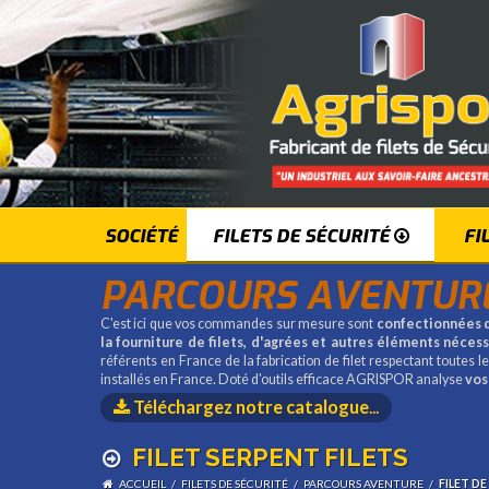
SOCIÉTÉ
FILETS DE SÉCURITÉ
FI
PARCOURS AVENTUR
C'est ici que vos commandes sur mesure sont
confectionnées d
la fourniture de filets, d'agrées et autres éléments néces
référents en France de la fabrication de filet respectant toutes
installés en France. Doté d'outils efficace AGRISPOR analyse
vos
Téléchargez notre catalogue
...
FILET SERPENT FILETS
ACCUEIL
/
FILETS DE SÉCURITÉ
/
PARCOURS AVENTURE
/
FILET D