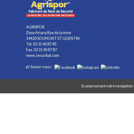
AGRISPOR
Zone Ariana Rue de la mine
14420 SOUMONT ST QUENTIN
Tél. 02 31 40 87 40
Fax. 02 31 40 87 87
www.securibat.com
Suivez-nous :
En poursuivant votre navigation s
Copyright AGRISPOR 2018 © - Tous droits réservés - Site réalisé par
G