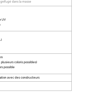
Ignifugé dans la masse
x UV
n
kJ
mm
plusieurs coloris possibles)
rs possible
lation avec des constructeurs