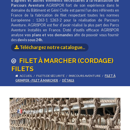
d'agrées et autres éléments nécessaires à la réalisation de
Parcours Aventure
AGRISPOR fort de son expérience dans le
domaine du Bâtiment et Géni Civile est parmi l'un des référents en
France de la fabrication de filet respectant toutes les normes
Européenne : 1263-1 1263-2 pour la réalisation de Parcours
Aventure. AGRISPOR est fier d'avoir réalisé la plus part des Parcs
Aventure installés en France. Doté d'outils efficace AGRISPOR
analyse
vos plans et vos demandes
afin de pouvoir vous fournir
des
devis sous 24h
.
Téléchargez notre catalogue
...
FILET À MARCHER (CORDAGE)
FILETS
ACCUEIL
/
FILETS DE SÉCURITÉ
/
PARCOURS AVENTURE
/
FILET À
GRIMPER - FILET À MARCHER
/
DÉTAILS