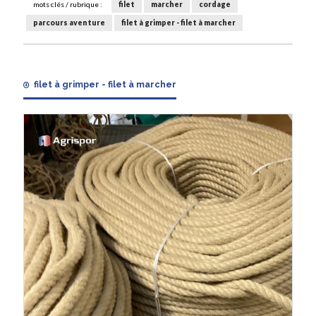
mots clés / rubrique :
filet
marcher
cordage
parcours aventure
filet à grimper - filet à marcher
filet à grimper - filet à marcher