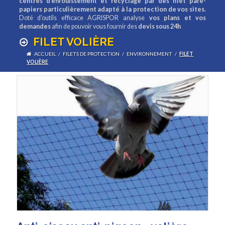
centres d'enfouissement et recyclage par des filet pare-
papiers particulièrement adapté à la protection de vos sites.
Doté d'outils efficace AGRISPOR analyse
vos plans et vos
demandes
afin de pouvoir vous fournir des
devis sous 24h
FILET VOLIÈRE
ACCUEIL
/
FILETS DE PROTECTION
/
ENVIRONNEMENT
/
FILET
VOLIÈRE