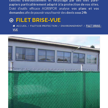
centres d'enfouissement et recyclage par des filet pare-
papiers particulièrement adapté à la protection de vos sites.
Doté d'outils efficace AGRISPOR analyse
vos plans et vos
demandes
afin de pouvoir vous fournir des
devis sous 24h
FILET BRISE-VUE
ACCUEIL
/
FILETS DE PROTECTION
/
ENVIRONNEMENT
/
FILET BRISE-
VUE