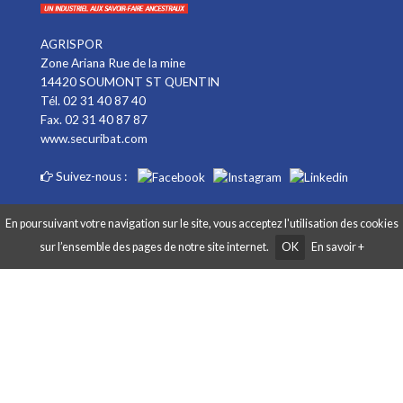
AGRISPOR
Zone Ariana Rue de la mine
14420 SOUMONT ST QUENTIN
Tél. 02 31 40 87 40
Fax. 02 31 40 87 87
www.securibat.com
Suivez-nous :
En poursuivant votre navigation sur le site, vous acceptez l'utilisation des cookies
sur l’ensemble des pages de notre site internet.
OK
En savoir +
Copyright AGRISPOR 2018 © - Tous droits réservés - Site réalisé par
Graphibox