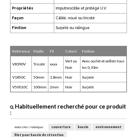
Propriétés
Imputrescible et protégé U.V.
Façon
Câblé, noué ou tricoté
Finition
Surjeté ou ralingue
Référence
Maille
Fil
Coloris
Finition
Vert ou
Avec ourlet et œillets tous
V8390V
Tricoté
xxxx
Noir
les 0,33m
V1850C
50mm
1,8mm
Noir
Surjeté
V50010C
100mm
2mm
Noir
Surjeté
Habituellement recherché pour ce produit
:
mots clés / rubrique :
couverture
bassin
environnement
filet pour bassin de rétention