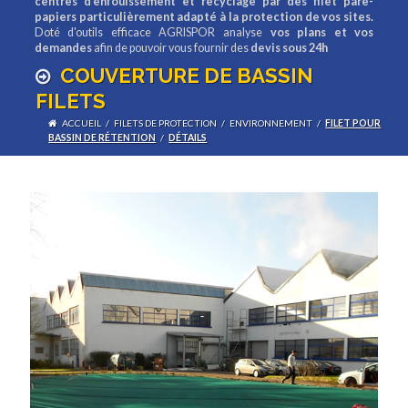
centres d'enfouissement et recyclage par des filet pare-
papiers particulièrement adapté à la protection de vos sites.
Doté d'outils efficace AGRISPOR analyse
vos plans et vos
demandes
afin de pouvoir vous fournir des
devis sous 24h
COUVERTURE DE BASSIN
FILETS
ACCUEIL
/
FILETS DE PROTECTION
/
ENVIRONNEMENT
/
FILET POUR
BASSIN DE RÉTENTION
/
DÉTAILS