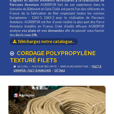
d'agrées et autres éléments nécessaires à la réalisation de
Parcours Aventure
AGRISPOR fort de son expérience dans le
domaine du Bâtiment et Géni Civile est parmi l'un des référents en
France de la fabrication de filet respectant toutes les normes
Européenne : 1263-1 1263-2 pour la réalisation de Parcours
Aventure. AGRISPOR est fier d'avoir réalisé la plus part des Parcs
Aventure installés en France. Doté d'outils efficace AGRISPOR
analyse
vos plans et vos demandes
afin de pouvoir vous fournir
des
devis sous 24h
.
Téléchargez notre catalogue
...
CORDAGE POLYPROPYLÈNE
TEXTURÉ FILETS
ACCUEIL
/
FILETS DE SÉCURITÉ
/
PARCOURS AVENTURE
/
FILET À
GRIMPER - FILET À MARCHER
/
DÉTAILS