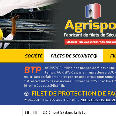
SOCIÉTÉ
FILETS DE SÉCURITÉ
FI
BTP
AGRISPOR utilise des nappes de filets d'une 
temps.
AGRISPOR est une manufacture à SOUM
maitrisant parfaitement les gestes ancestraux pour ramande
filet respectant toutes les normes Européenne : 1263-1 et 1263-
être livrées sous 24h à 48h.
FILET DE PROTECTION DE F
ACCUEIL
/
FILETS DE SÉCURITÉ
/
BTP
/
FILET DE PROTECTION DE
|
2 élément(s) dans la liste