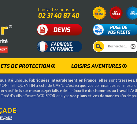
Contactez-nous au
02 31 40 87 40
LETS DE PROTECTION
LOISIRS AVENTURES
qualité unique. Fabriquées intégralement en France, elles sont tressées, 
ONT ST QUENTIN à coté de CAEN. C'est ici que vos commandes sur mesure
r vos filets sur mesure.
Spécialiste de la s
écurité des hommes au travail
, AG
2 Doté d'outils efficace AGRISPOR analyse
vos plans et vos demandes
afin de po
AÇADE
 FAÇADE