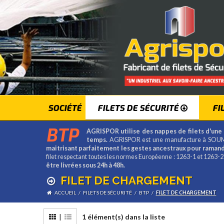
SOCIÉTÉ
FILETS DE SÉCURITÉ
FI
BTP
AGRISPOR utilise des nappes de filets d'une 
temps.
AGRISPOR est une manufacture à SOUM
maitrisant parfaitement les gestes ancestraux pour ramande
filet respectant toutes les normes Européenne : 1263-1 et 1263-
être livrées sous 24h à 48h.
FILET DE CHARGEMENT
ACCUEIL
/
FILETS DE SÉCURITÉ
/
BTP
/
FILET DE CHARGEMENT
|
1 élément(s) dans la liste