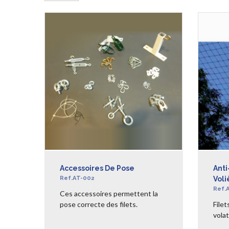
Accessoires De Pose
Anti
Ref.AT-002
Voli
Ref.
Ces accessoires permettent la
pose correcte des filets.
Filet
volat
EN SAVOIR +
EN S