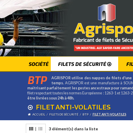
SOCIÉTÉ
FILETS DE SÉCURITÉ
FI
BTP
AGRISPOR utilise des nappes de filets d'une 
temps.
AGRISPOR est une manufacture à SOUM
maitrisant parfaitement les gestes ancestraux pour ramande
filet respectant toutes les normes Européenne : 1263-1 et 1263-
être livrées sous 24h à 48h.
FILET ANTI-VOLATILES
ACCUEIL
/
FILETS DE SÉCURITÉ
/
BTP
/
FILET ANTI-VOLATILES
|
3 élément(s) dans la liste