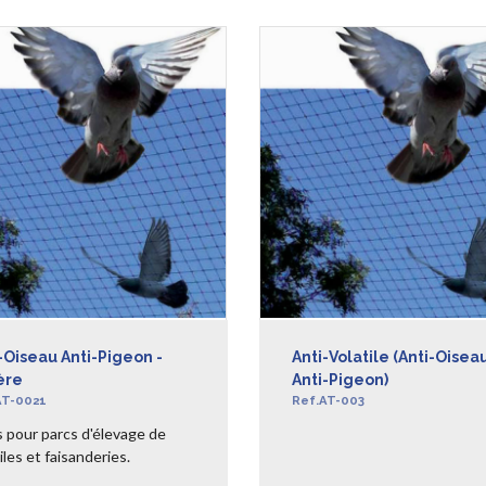
-Oiseau Anti-Pigeon -
Anti-Volatile (anti-Oisea
ère
Anti-Pigeon)
AT-0021
Ref.AT-003
s pour parcs d'élevage de
iles et faisanderies.
AVOIR +
EN SAVOIR +