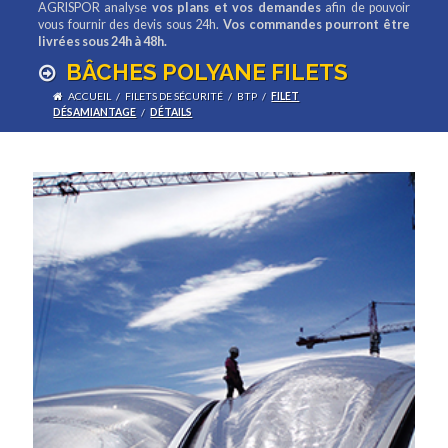
AGRISPOR analyse
vos plans et vos demandes
afin de pouvoir
vous fournir des devis sous 24h.
Vos commandes pourront être
livrées sous 24h à 48h.
BÂCHES POLYANE FILETS
ACCUEIL
/
FILETS DE SÉCURITÉ
/
BTP
/
FILET
DÉSAMIANTAGE
/
DÉTAILS