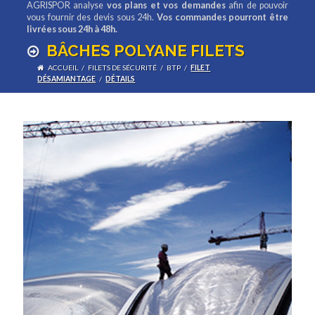
AGRISPOR analyse
vos plans et vos demandes
afin de pouvoir
vous fournir des devis sous 24h.
Vos commandes pourront être
livrées sous 24h à 48h.
BÂCHES POLYANE FILETS
ACCUEIL
/
FILETS DE SÉCURITÉ
/
BTP
/
FILET
DÉSAMIANTAGE
/
DÉTAILS